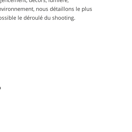
gencement, décors, lumière,
nvironnement, nous détaillons le plus
ossible le déroulé du shooting.
?