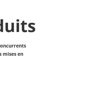
duits
 concurrents
es mises en