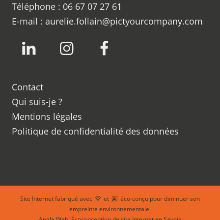
Téléphone :
06 67 07 27 61
E-mail :
aurelie.follain@pictyourcompany.com
LinkedIn
Instagram
Facebook
Contact
Qui suis-je ?
Mentions légales
Politique de confidentialité des données
Site Internet fabriqué avec
et
éco-conçu pour diminuer son
empreinte environnementale.
Angle Web, Écoconception de site Internet en Savoie